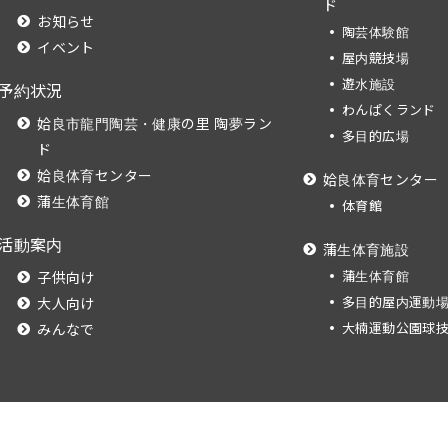
ド
お知らせ
陶芸体験館
イベント
屋内競技場
遊水施設
予約状況
わんぱくランド
姶良市龍門陶芸・健康の里 陶夢ラン
多目的広場
ド
姶良体育センター
姶良体育センター
蒲生体育館
体育館
活動案内
蒲生体育施設
蒲生体育館
子供向け
多目的屋内運動
大人向け
大楠運動公園球
みんなで